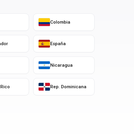
Colombia
ador
España
o
Nicaragua
 Rico
Rep. Dominicana