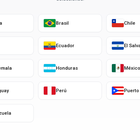
ia
Brasil
Chile
Ecuador
El Salv
emala
Honduras
Méxic
guay
Perú
Puerto
zuela