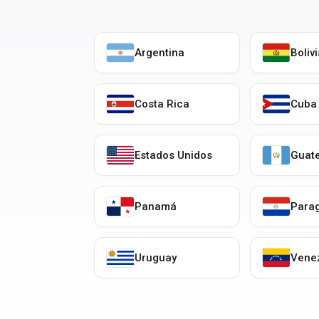
Argentina
Boliv
Costa Rica
Cuba
Estados Unidos
Guat
Panamá
Para
Uruguay
Vene