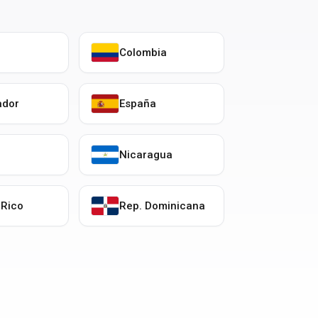
Colombia
ador
España
o
Nicaragua
 Rico
Rep. Dominicana