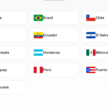
ia
Brasil
Chile
Ecuador
El Salv
emala
Honduras
Méxic
guay
Perú
Puerto
zuela