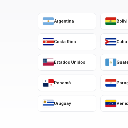
Argentina
Boliv
Costa Rica
Cuba
Estados Unidos
Guat
Panamá
Para
Uruguay
Vene