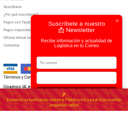
Suscríbase
¿Por qué suscribirse?
×
Pagos con Tarjeta
Suscríbete a nuestro
📩 Newsletter
Pagos especiales
Oficina Virtual miembros
Recibe información y actualidad de
Logística en tu Correo
Contactar
|
Términos y Condiciones
Política de Privacidad
Usamos IA en todos nuestros procesos
Suscribirse
Portal Logístico de España
Estamos actualizando nuestra Plataforma y podría presentar
España
▾
pequeñas fallas
© 2023-2026 DirectorioDeCarga.com
Web by
Factoría Digital