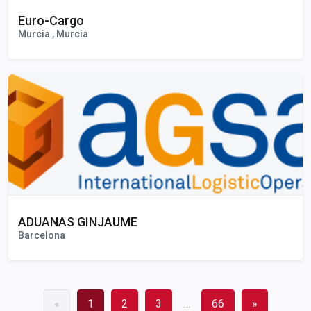
Euro-Cargo
Murcia , Murcia
ADUANAS GINJAUME
Barcelona
«
1
2
3
…
66
»