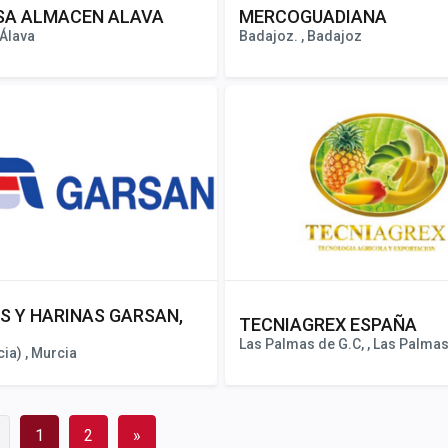
SA ALMACEN ALAVA
MERCOGUADIANA
 Álava
Badajoz. , Badajoz
S Y HARINAS GARSAN,
TECNIAGREX ESPAÑA
Las Palmas de G.C, , Las Palma
ia) , Murcia
1
2
»