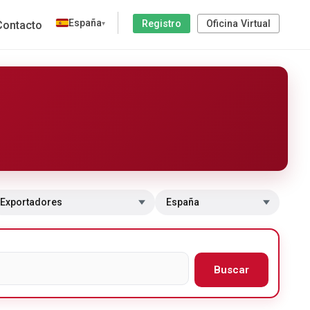
España
Registro
Oficina Virtual
Contacto
▾
 a sección
Cambiar de país
Buscar