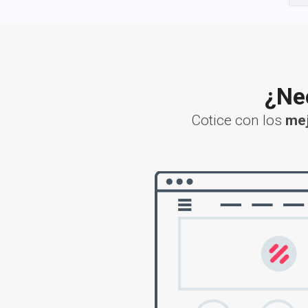
¿Nec
Cotice con los
mej