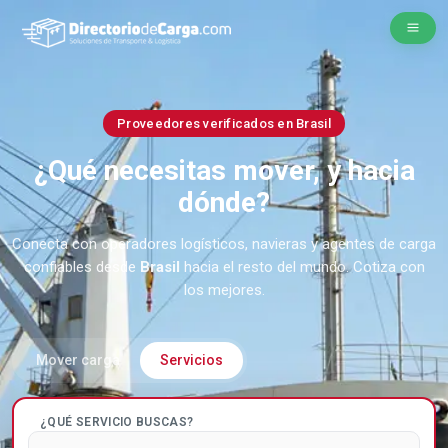
Proveedores verificados en Brasil
¿Qué necesitas mover, y hacia
dónde?
Conecta con operadores logísticos, navieras y agentes de carga
confiables desde
Brasil
hacia el resto del mundo. Cotiza con
los mejores.
Mover carga
Servicios
¿QUÉ SERVICIO BUSCAS?