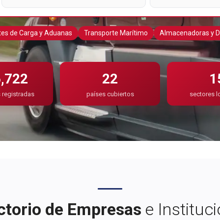
es de Carga y Aduanas
Transporte Marítimo
Almacenadoras y D
,722
22
1
registradas
países cubiertos
sectores l
ctorio de Empresas
e Instituc