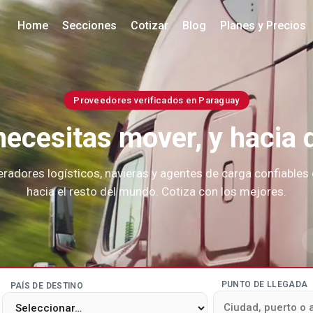
Home
Secciones
Cotizar
Blog
Planes y Precios
Proveedores verificados en Paraguay
ecesitas mover, y hacia
radores logísticos, navieras y agentes de carga confiable
hacia el resto del mundo. Cotiza con los mejores.
Ir
PUNTO DE LLEGADA
PAÍS DE DESTINO