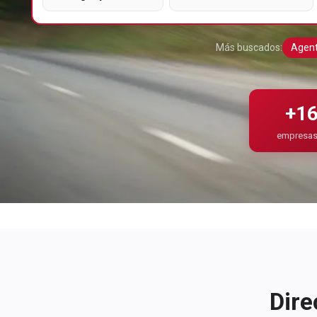
Más buscados:
Agent
+16
empresas 
Dire