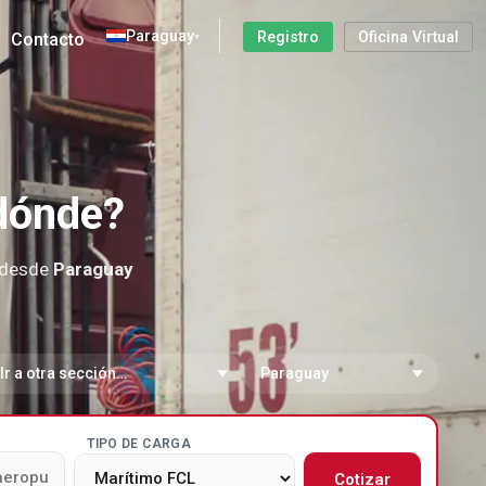
Paraguay
Registro
Oficina Virtual
Contacto
▾
 dónde?
s desde
Paraguay
 a sección
Cambiar de país
TIPO DE CARGA
Cotizar