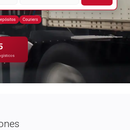
epósitos
Couriers
5
ogísticos
Publicidad
iones