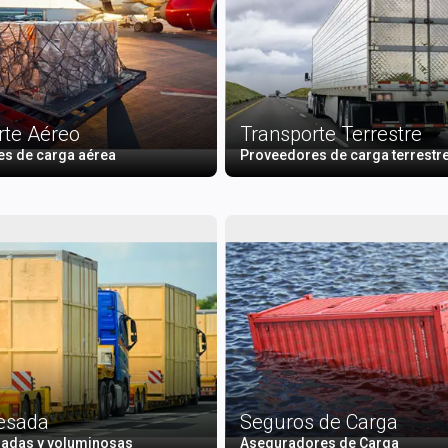
rte Aéreo
Transporte Terrestre
s de carga aérea
Proveedores de carga terrestr
esada
Seguros de Carga
adas y voluminosas
Aseguradores de Carga