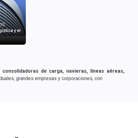
os
stica y el
consolidadoras de carga, navieras, líneas aéreas,
 individuales, grandes empresas y corporaciones, con
cos, tarifas de flete e información adicional. Encuentra