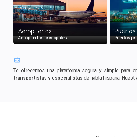
Aeropuertos
Puertos
Aeropuertos principales
Puertos pr
Te ofrecemos una plataforma segura y simple para e
transportistas y especialistas
de habla hispana. Nue
información de contacto, páginas web, redes sociales, v
rápidam