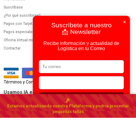
Suscríbase
¿Por qué suscribirse?
×
Pagos con Tarjeta
Suscríbete a nuestro
📩 Newsletter
Pagos especiales
Oficina Virtual miembros
Recibe información y actualidad de
Logística en tu Correo
Contactar
|
Términos y Condiciones
Política de Privacidad
Usamos IA en todos nuestros procesos
Suscribirse
Portal Logístico de España
Estamos actualizando nuestra Plataforma y podría presentar
España
▾
pequeñas fallas
© 2023-2026 DirectorioDeCarga.com
Web by
Factoría Digital