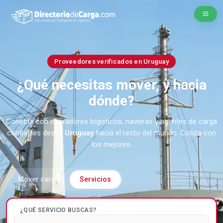
Proveedores verificados en Uruguay
¿Qué necesitas mover, y hacia
dónde?
Conecta con operadores logísticos, navieras y agentes de carga
confiables desde
Uruguay
hacia el resto del mundo. Cotiza con
los mejores.
Mover carga
Servicios
¿QUÉ SERVICIO BUSCAS?