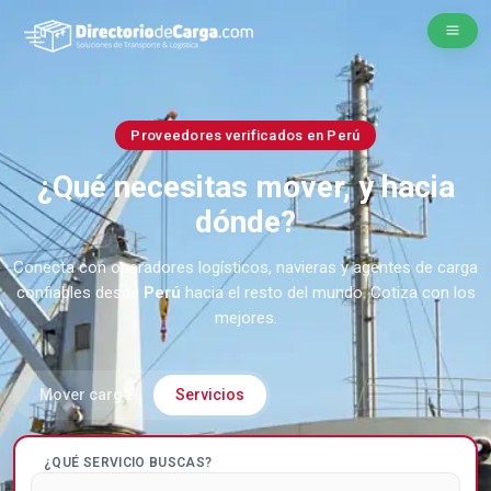
Proveedores verificados en Perú
¿Qué necesitas mover, y hacia
dónde?
Conecta con operadores logísticos, navieras y agentes de carga
confiables desde
Perú
hacia el resto del mundo. Cotiza con los
mejores.
Mover carga
Servicios
¿QUÉ SERVICIO BUSCAS?