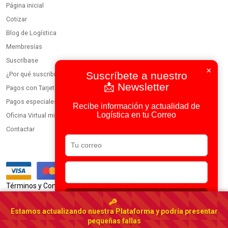
Página inicial
Cotizar
Blog de Logística
Membresías
Suscríbase
×
Suscríbete a nuestro
¿Por qué suscribirse?
📩 Newsletter
Pagos con Tarjeta
Pagos especiales
Recibe información y actualidad de
Logística en tu Correo
Oficina Virtual miembros
Contactar
|
Términos y Condiciones
Política de Privacidad
Suscribirse
Usamos IA en todos nuestros procesos
Estamos actualizando nuestra Plataforma y podría presentar
Portal Logístico Latinoamericano
pequeñas fallas