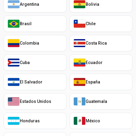
Argentina
Bolivia
Brasil
Chile
Colombia
Costa Rica
Cuba
Ecuador
El Salvador
España
Estados Unidos
Guatemala
Honduras
México