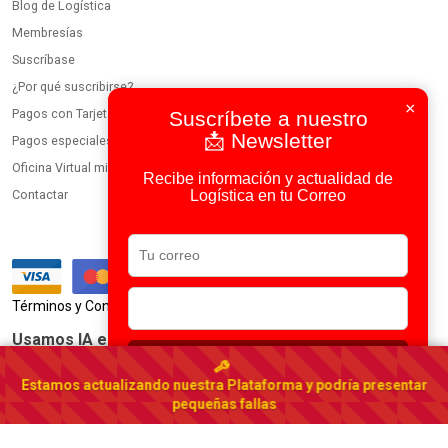
Blog de Logística
Membresías
Suscríbase
¿Por qué suscribirse?
×
Pagos con Tarjeta
Suscríbete a nuestro
📩 Newsletter
Pagos especiales
Oficina Virtual miembros
Recibe información y actualidad de
Logística en tu Correo
Contactar
|
Términos y Condiciones
Política de Privacidad
Usamos IA en todos nuestros procesos
Suscribirse
Portal Logístico de México
Estamos actualizando nuestra Plataforma y podría presentar
México
▾
pequeñas fallas
© 2023-2026 DirectorioDeCarga.com
Web by
Factoría Digital