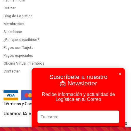
Página inicial
Cotizar
Blog de Logística
Membresías
Suscríbase
¿Por qué suscribirse?
Pagos con Tarjeta
Pagos especiales
Oficina Virtual miembros
Contactar
×
Suscríbete a nuestro
📩 Newsletter
Recibe información y actualidad de
Logística en tu Correo
|
Términos y Condiciones
Política de Privacidad
Usamos IA en todos nuestros procesos
Portal Logístico Latinoamericano
© 2023-2026 DirectorioDeCarga.com