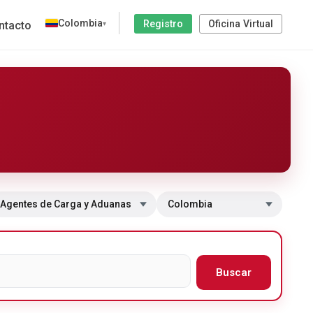
Colombia
Registro
Oficina Virtual
ntacto
▾
 a sección
Cambiar de país
Buscar