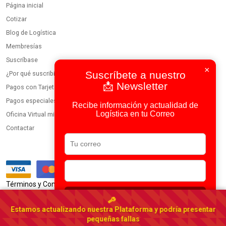
Página inicial
Cotizar
Blog de Logística
Membresías
Suscríbase
×
Suscríbete a nuestro
¿Por qué suscribirse?
📩 Newsletter
Pagos con Tarjeta
Pagos especiales
Recibe información y actualidad de
Logística en tu Correo
Oficina Virtual miembros
Contactar
|
Términos y Condiciones
Política de Privacidad
Suscribirse
Usamos IA en todos nuestros procesos
Estamos actualizando nuestra Plataforma y podría presentar
Portal Logístico Latinoamericano
pequeñas fallas