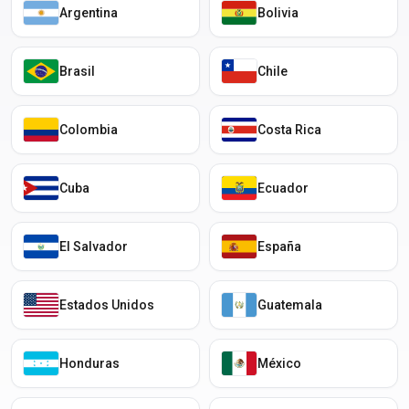
Argentina
Bolivia
Brasil
Chile
Colombia
Costa Rica
Cuba
Ecuador
El Salvador
España
Estados Unidos
Guatemala
Honduras
México