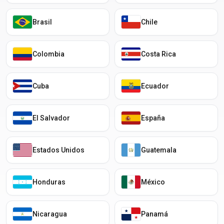
Brasil
Chile
Colombia
Costa Rica
Cuba
Ecuador
El Salvador
España
Estados Unidos
Guatemala
Honduras
México
Nicaragua
Panamá