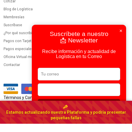
Cotizar
Blog de Logística
Membresías
Suscríbase
×
Suscríbete a nuestro
¿Por qué suscribirse?
📩 Newsletter
Pagos con Tarjeta
Pagos especiales
Recibe información y actualidad de
Logística en tu Correo
Oficina Virtual miembros
Contactar
|
Términos y Condiciones
Política de Privacidad
Suscribirse
Usamos IA en todos nuestros procesos
Estamos actualizando nuestra Plataforma y podría presentar
Portal Logístico Latinoamericano
pequeñas fallas
© 2023-2026 DirectorioDeCarga.com
Web by
Factoría Digital