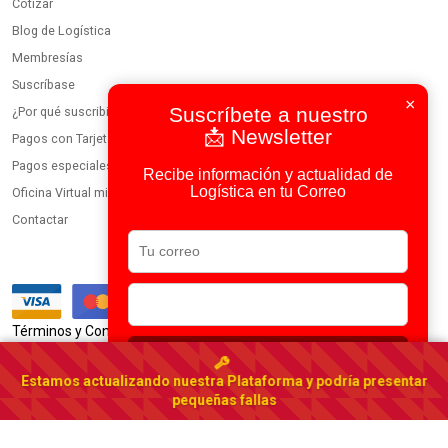
Cotizar
Blog de Logística
Membresías
Suscríbase
×
Suscríbete a nuestro
¿Por qué suscribirse?
📩 Newsletter
Pagos con Tarjeta
Pagos especiales
Recibe información y actualidad de
Logística en tu Correo
Oficina Virtual miembros
Contactar
|
Términos y Condiciones
Política de Privacidad
Suscribirse
Usamos IA en todos nuestros procesos
Estamos actualizando nuestra Plataforma y podría presentar
Portal Logístico Latinoamericano
pequeñas fallas
© 2023-2026 DirectorioDeCarga.com
Web by
Factoría Digital