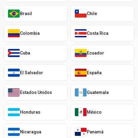
Brasil
Chile
Colombia
Costa Rica
Cuba
Ecuador
El Salvador
España
Estados Unidos
Guatemala
Honduras
México
Nicaragua
Panamá