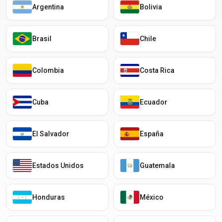
Argentina
Bolivia
Brasil
Chile
Colombia
Costa Rica
Cuba
Ecuador
El Salvador
España
Estados Unidos
Guatemala
Honduras
México