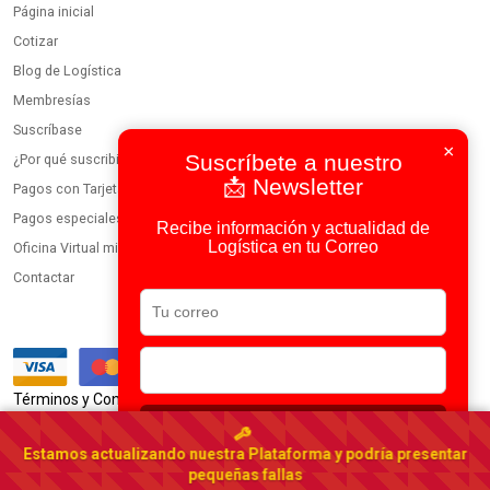
Página inicial
Cotizar
Blog de Logística
Membresías
Suscríbase
×
Suscríbete a nuestro
¿Por qué suscribirse?
📩 Newsletter
Pagos con Tarjeta
Pagos especiales
Recibe información y actualidad de
Logística en tu Correo
Oficina Virtual miembros
Contactar
|
Términos y Condiciones
Política de Privacidad
Suscribirse
Usamos IA en todos nuestros procesos
Estamos actualizando nuestra Plataforma y podría presentar
Portal Logístico Latinoamericano
pequeñas fallas