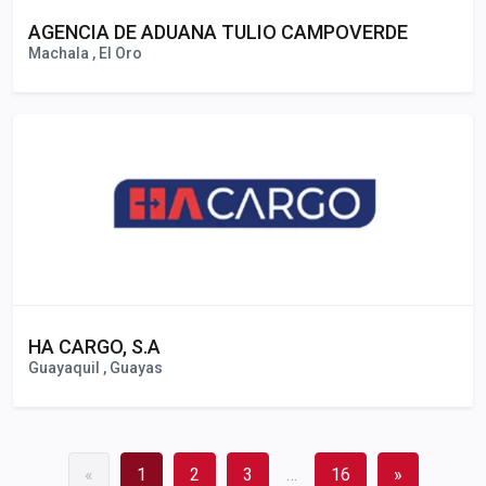
AGENCIA DE ADUANA TULIO CAMPOVERDE
Machala , El Oro
HA CARGO, S.A
Guayaquil , Guayas
«
1
2
3
…
16
»