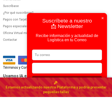
Suscríbase
¿Por qué suscribirse?
×
Pagos con Tarjeta
Suscríbete a nuestro
📩 Newsletter
Pagos especiales
Oficina Virtual miembros
Recibe información y actualidad de
Logística en tu Correo
Contactar
|
Términos y Condiciones
Política de Privacidad
Usamos IA en todos nuestros procesos
Suscribirse
Portal Logístico de Ecuador
Estamos actualizando nuestra Plataforma y podría presentar
Ecuador
▾
pequeñas fallas
© 2023-2026 DirectorioDeCarga.com
Web by
Factoría Digital