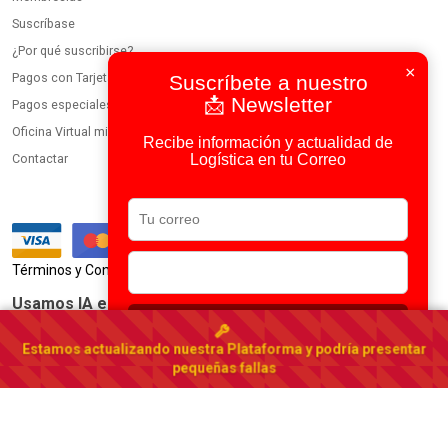
Suscríbase
¿Por qué suscribirse?
×
Pagos con Tarjeta
Suscríbete a nuestro
📩 Newsletter
Pagos especiales
Oficina Virtual miembros
Recibe información y actualidad de
Logística en tu Correo
Contactar
|
Términos y Condiciones
Política de Privacidad
Usamos IA en todos nuestros procesos
Suscribirse
Portal Logístico de Ecuador
Estamos actualizando nuestra Plataforma y podría presentar
Ecuador
▾
pequeñas fallas
© 2023-2026 DirectorioDeCarga.com
Web by
Factoría Digital