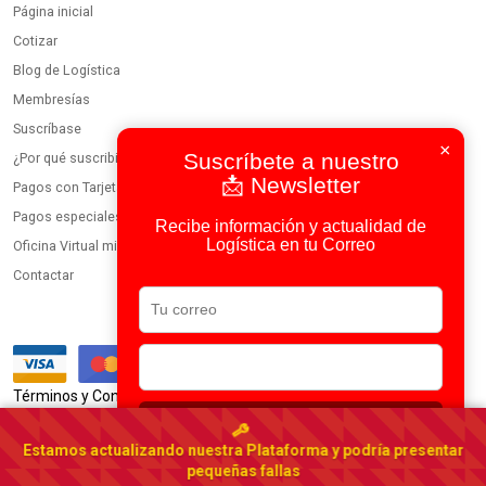
Página inicial
Cotizar
Blog de Logística
Membresías
Suscríbase
×
Suscríbete a nuestro
¿Por qué suscribirse?
📩 Newsletter
Pagos con Tarjeta
Pagos especiales
Recibe información y actualidad de
Logística en tu Correo
Oficina Virtual miembros
Contactar
|
Términos y Condiciones
Política de Privacidad
Suscribirse
Usamos IA en todos nuestros procesos
Estamos actualizando nuestra Plataforma y podría presentar
Portal Logístico Latinoamericano
pequeñas fallas