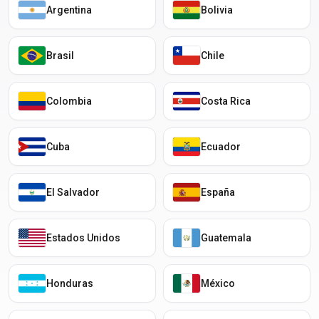
Argentina
Bolivia
Brasil
Chile
Colombia
Costa Rica
Cuba
Ecuador
El Salvador
España
Estados Unidos
Guatemala
Honduras
México