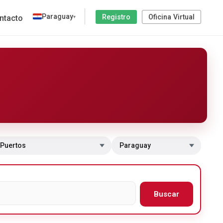
Paraguay
Registro
Oficina Virtual
ntacto
▾
 a sección
Cambiar de país
Buscar