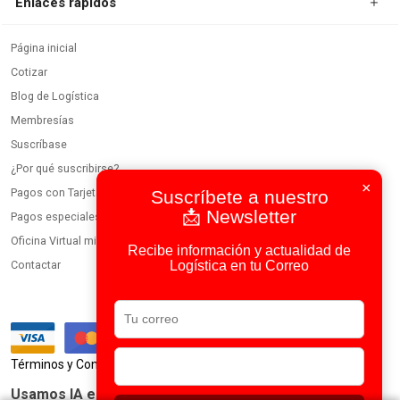
Enlaces rápidos
Página inicial
Cotizar
Blog de Logística
Membresías
Suscríbase
¿Por qué suscribirse?
×
Pagos con Tarjeta
Suscríbete a nuestro
📩 Newsletter
Pagos especiales
Oficina Virtual miembros
Recibe información y actualidad de
Logística en tu Correo
Contactar
|
Términos y Condiciones
Política de Privacidad
Usamos IA en todos nuestros procesos