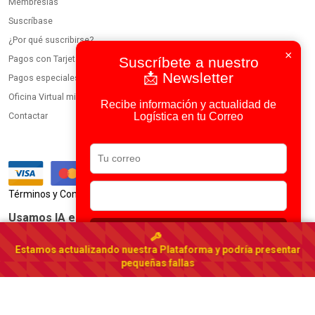
Membresías
Suscríbase
¿Por qué suscribirse?
×
Pagos con Tarjeta
Suscríbete a nuestro
📩 Newsletter
Pagos especiales
Oficina Virtual miembros
Recibe información y actualidad de
Logística en tu Correo
Contactar
|
Términos y Condiciones
Política de Privacidad
Usamos IA en todos nuestros procesos
Suscribirse
Portal Logístico de El Salvador
Estamos actualizando nuestra Plataforma y podría presentar
El Salvador
▾
pequeñas fallas
© 2023-2026 DirectorioDeCarga.com
Web by
Factoría Digital