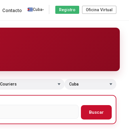
Cuba
Registro
Oficina Virtual
Contacto
▾
 a sección
Cambiar de país
Buscar