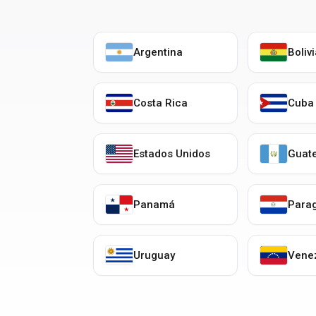
Argentina
Boliv
Costa Rica
Cuba
Estados Unidos
Guat
Panamá
Para
Uruguay
Vene