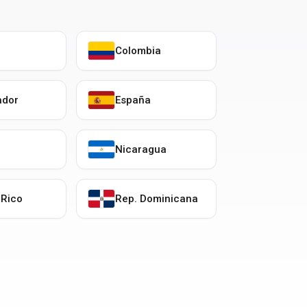
Colombia
ador
España
o
Nicaragua
 Rico
Rep. Dominicana