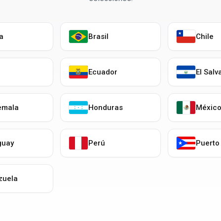
ia
Brasil
Chile
Ecuador
El Salv
emala
Honduras
Méxic
guay
Perú
Puerto
zuela