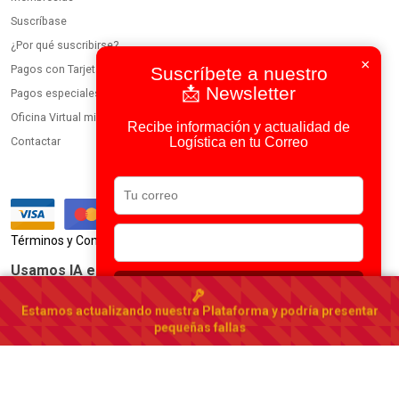
Suscríbase
¿Por qué suscribirse?
×
Pagos con Tarjeta
Suscríbete a nuestro
📩 Newsletter
Pagos especiales
Oficina Virtual miembros
Recibe información y actualidad de
Logística en tu Correo
Contactar
|
Términos y Condiciones
Política de Privacidad
Usamos IA en todos nuestros procesos
Suscribirse
Portal Logístico de Bolivia
Estamos actualizando nuestra Plataforma y podría presentar
Bolivia
▾
pequeñas fallas
© 2023-2026 DirectorioDeCarga.com
Web by
Factoría Digital