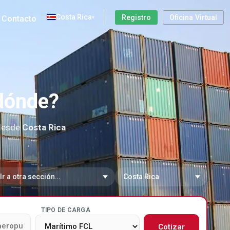
Costa Rica
Registro
Oficina Virtual
Contacto
▾
 dónde?
 desde
Costa Rica
 a sección
Cambiar de país
TIPO DE CARGA
Cotizar