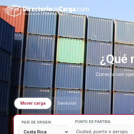
¿Qué n
Conecta con oper
Mover carga
Servicios
PUNTO DE PARTIDA
PAÍS DE ORIGEN