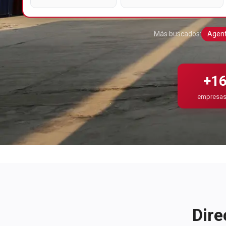
Más buscados:
Agent
+16
empresas 
Dire