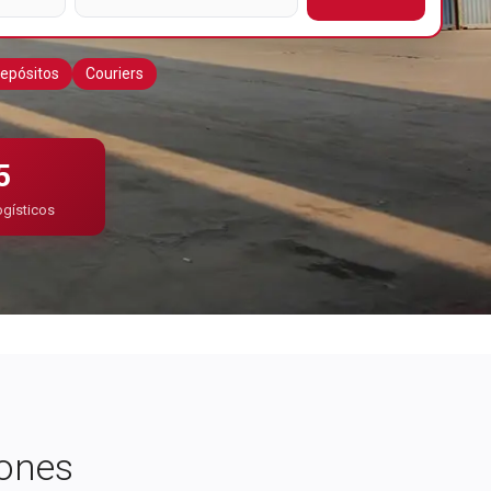
epósitos
Couriers
5
ogísticos
Publicidad
iones