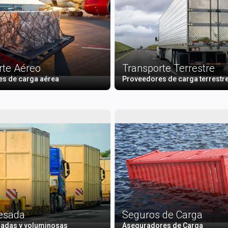
rte Aéreo
Transporte Terrestre
s de carga aérea
Proveedores de carga terrestr
esada
Seguros de Carga
adas y voluminosas
Aseguradores de Carga