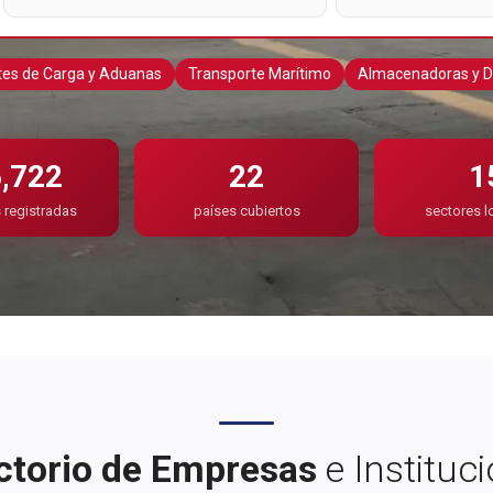
es de Carga y Aduanas
Transporte Marítimo
Almacenadoras y D
,722
22
1
registradas
países cubiertos
sectores l
ctorio de Empresas
e Instituc