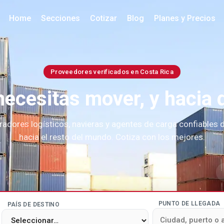
Home
Secciones
Cotizar
Blog
Planes y Precios
Proveedores verificados en Costa Rica
ecesitas mover, y hacia
adores logísticos, navieras y agentes de carga confiables
hacia el resto del mundo. Cotiza con los mejores.
Ir
PUNTO DE LLEGADA
PAÍS DE DESTINO