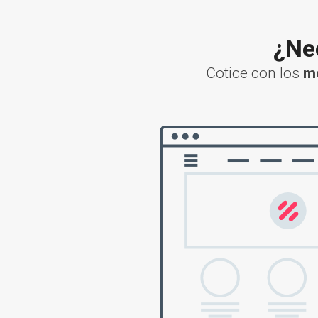
¿Nec
Cotice con los
me