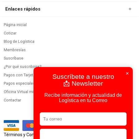
Enlaces rápidos
Página inicial
Cotizar
Blog de Logística
Membresías
Suscríbase
¿Por qué suscribirse?
×
Pagos con Tarjeta
Suscríbete a nuestro
📩 Newsletter
Pagos especiales
Oficina Virtual miembros
Recibe información y actualidad de
Logística en tu Correo
Contactar
|
Términos y Condiciones
Política de Privacidad