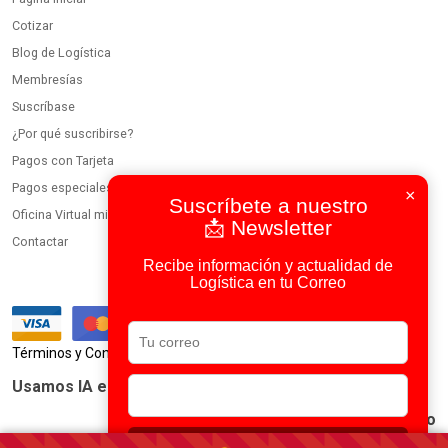
Cotizar
Blog de Logística
Membresías
Suscríbase
¿Por qué suscribirse?
Pagos con Tarjeta
Pagos especiales
×
Suscríbete a nuestro
Oficina Virtual miembros
📩 Newsletter
Contactar
Recibe información y actualidad de
Logística en tu Correo
|
Términos y Condiciones
Política de Privacidad
Usamos IA en todos nuestros procesos
Portal Logístico Latinoamericano
© 2023-2026 DirectorioDeCarga.com