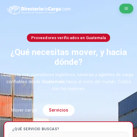
Proveedores verificados en Guatemala
¿Qué necesitas mover, y hacia
dónde?
Conecta con operadores logísticos, navieras y agentes de carga
confiables desde
Guatemala
hacia el resto del mundo. Cotiza
con los mejores.
Mover carga
Servicios
¿QUÉ SERVICIO BUSCAS?