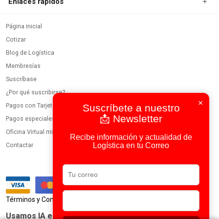
Enlaces rápidos
Página inicial
Cotizar
Blog de Logística
Membresías
Suscríbase
¿Por qué suscribirse?
×
Pagos con Tarjeta
Suscríbete a nuestro
📩 Newsletter
Pagos especiales
Oficina Virtual miembros
Recibe información y actualidad de
Logística en tu Correo
Contactar
|
Términos y Condiciones
Política de Privacidad
Usamos IA en todos nuestros procesos