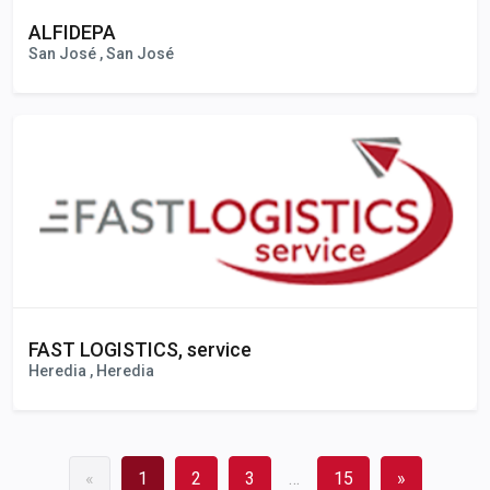
ALFIDEPA
San José , San José
FAST LOGISTICS, service
Heredia , Heredia
«
1
2
3
…
15
»