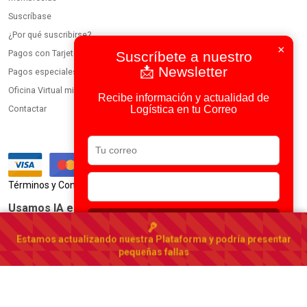
Suscríbase
¿Por qué suscribirse?
×
Pagos con Tarjeta
Suscríbete a nuestro
📩 Newsletter
Pagos especiales
Oficina Virtual miembros
Recibe información y actualidad de
Logística en tu Correo
Contactar
|
Términos y Condiciones
Política de Privacidad
Usamos IA en todos nuestros procesos
Suscribirse
Portal Logístico de Costa Rica
Estamos actualizando nuestra Plataforma y podría presentar
Costa Rica
▾
pequeñas fallas
© 2023-2026 DirectorioDeCarga.com
Web by
Factoría Digital