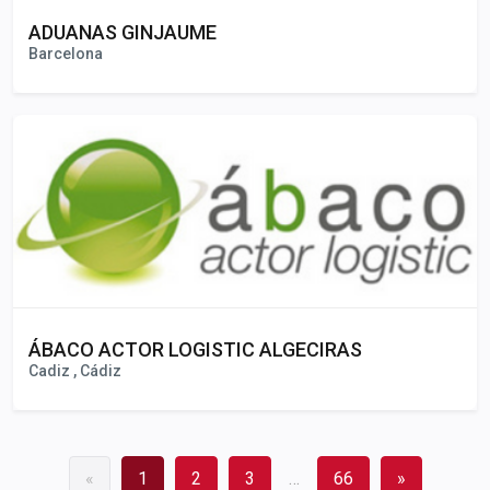
ADUANAS GINJAUME
Barcelona
ÁBACO ACTOR LOGISTIC ALGECIRAS
Cadiz , Cádiz
«
1
2
3
…
66
»