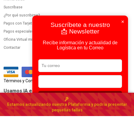
Suscríbase
¿Por qué suscribirse?
×
Pagos con Tarjeta
Suscríbete a nuestro
📩 Newsletter
Pagos especiales
Oficina Virtual miembros
Recibe información y actualidad de
Logística en tu Correo
Contactar
|
Términos y Condiciones
Política de Privacidad
Usamos IA en todos nuestros procesos
Suscribirse
Portal Logístico de España
Estamos actualizando nuestra Plataforma y podría presentar
España
▾
pequeñas fallas
© 2023-2026 DirectorioDeCarga.com
Web by
Factoría Digital