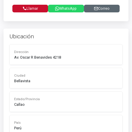
Llamar
WhatsApp
Correo
Ubicación
Dirección
Av. Oscar R Benavides 4218
Ciudad
Bellavista
Estado/Provincia
Callao
País
Perú