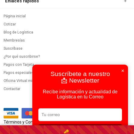
Enlaces rápidos
Página inicial
Cotizar
Blog de Logística
Membresías
Suscríbase
¿Por qué suscribirse?
Pagos con Tarjeta
×
Pagos especiales
Suscríbete a nuestro
📩 Newsletter
Oficina Virtual miembros
Contactar
Recibe información y actualidad de
Logística en tu Correo
|
Términos y Condiciones
Política de Privacidad
Suscribirse
Usamos IA en todos nuestros procesos