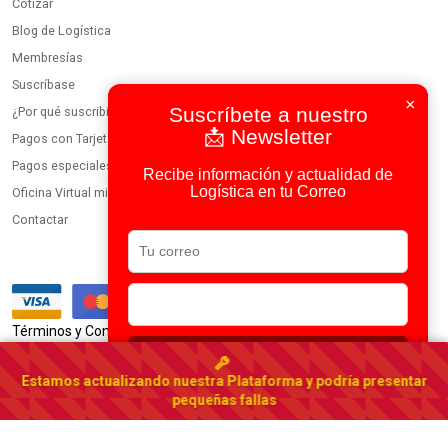
Cotizar
Blog de Logística
Membresías
Suscríbase
×
Suscríbete a nuestro
¿Por qué suscribirse?
📩 Newsletter
Pagos con Tarjeta
Pagos especiales
Recibe información y actualidad de
Logística en tu Correo
Oficina Virtual miembros
Contactar
|
Términos y Condiciones
Política de Privacidad
Suscribirse
Usamos IA en todos nuestros procesos
Estamos actualizando nuestra Plataforma y podría presentar
Portal Logístico Latinoamericano
pequeñas fallas
© 2023-2026 DirectorioDeCarga.com
Web by
Factoría Digital