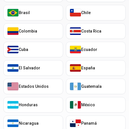
Brasil
Chile
Colombia
Costa Rica
Cuba
Ecuador
El Salvador
España
Estados Unidos
Guatemala
Honduras
México
Nicaragua
Panamá