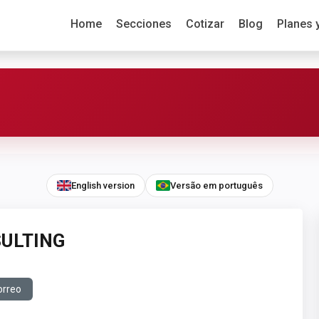
Home
Secciones
Cotizar
Blog
Planes 
English version
Versão em português
ULTING
orreo