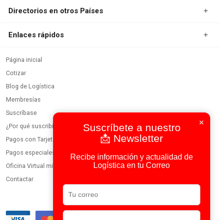
Directorios en otros Países
Enlaces rápidos
Página inicial
Cotizar
Blog de Logística
Membresías
Suscríbase
×
Suscríbete a nuestro
¿Por qué suscribirse?
📩 Newsletter
Pagos con Tarjeta
Pagos especiales
Recibe información y actualidad de
Logística en tu Correo
Oficina Virtual miembros
Contactar