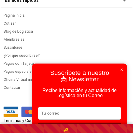
Enlaces rápidos
Página inicial
Cotizar
Blog de Logística
Membresías
Suscríbase
¿Por qué suscribirse?
Pagos con Tarjeta
×
Pagos especiales
Suscríbete a nuestro
📩 Newsletter
Oficina Virtual miembros
Contactar
Recibe información y actualidad de
Logística en tu Correo
|
Términos y Condiciones
Política de Privacidad
Suscribirse
Usamos IA en todos nuestros procesos