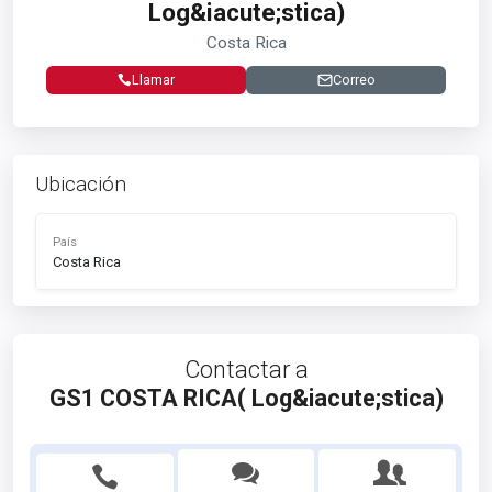
Log&iacute;stica)
Costa Rica
Llamar
Correo
Ubicación
País
Costa Rica
Contactar a
GS1 COSTA RICA( Log&iacute;stica)