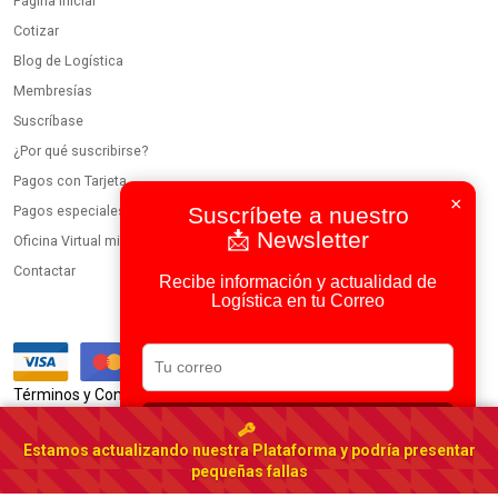
Página inicial
Cotizar
Blog de Logística
Membresías
Suscríbase
¿Por qué suscribirse?
Pagos con Tarjeta
×
Pagos especiales
Suscríbete a nuestro
📩 Newsletter
Oficina Virtual miembros
Contactar
Recibe información y actualidad de
Logística en tu Correo
|
Términos y Condiciones
Política de Privacidad
Suscribirse
Usamos IA en todos nuestros procesos
Estamos actualizando nuestra Plataforma y podría presentar
Portal Logístico Latinoamericano
pequeñas fallas
© 2023-2026 DirectorioDeCarga.com