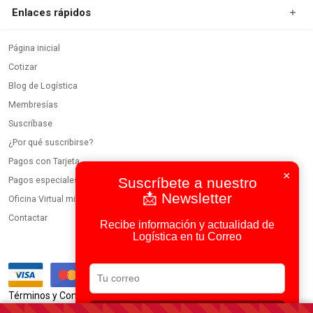
Enlaces rápidos
Página inicial
Cotizar
Blog de Logística
Membresías
Suscríbase
¿Por qué suscribirse?
Pagos con Tarjeta
×
Pagos especiales
Suscríbete a nuestro
📩 Newsletter
Oficina Virtual miembros
Contactar
Recibe información y actualidad de
Logística en tu Correo
|
Términos y Condiciones
Política de Privacidad