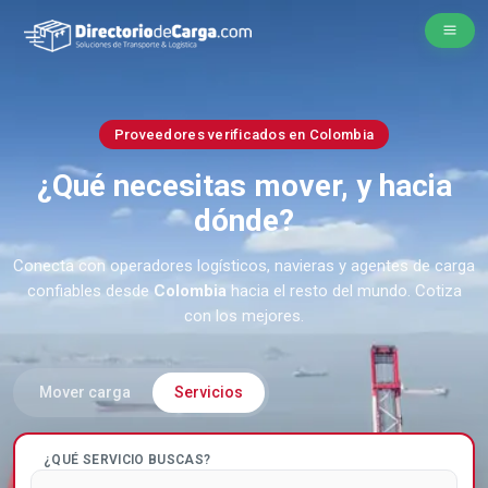
Proveedores verificados en Colombia
¿Qué necesitas mover, y hacia
dónde?
Conecta con operadores logísticos, navieras y agentes de carga
confiables desde
Colombia
hacia el resto del mundo. Cotiza
con los mejores.
Mover carga
Servicios
¿QUÉ SERVICIO BUSCAS?