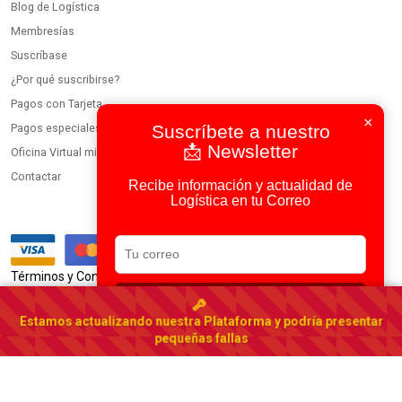
Blog de Logística
Membresías
Suscríbase
¿Por qué suscribirse?
Pagos con Tarjeta
×
Suscríbete a nuestro
Pagos especiales
📩 Newsletter
Oficina Virtual miembros
Contactar
Recibe información y actualidad de
Logística en tu Correo
|
Términos y Condiciones
Política de Privacidad
Suscribirse
Usamos IA en todos nuestros procesos
Estamos actualizando nuestra Plataforma y podría presentar
Portal Logístico Latinoamericano
pequeñas fallas
© 2023-2026 DirectorioDeCarga.com
Web by
Factoría Digital