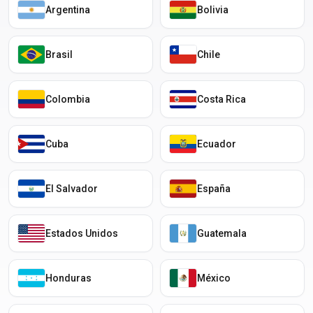
Argentina
Bolivia
Brasil
Chile
Colombia
Costa Rica
Cuba
Ecuador
El Salvador
España
Estados Unidos
Guatemala
Honduras
México