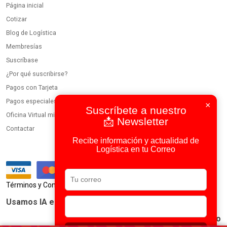
Página inicial
Cotizar
Blog de Logística
Membresías
Suscríbase
¿Por qué suscribirse?
Pagos con Tarjeta
Pagos especiales
×
Suscríbete a nuestro
Oficina Virtual miembros
📩 Newsletter
Contactar
Recibe información y actualidad de
Logística en tu Correo
|
Términos y Condiciones
Política de Privacidad
Usamos IA en todos nuestros procesos
Portal Logístico Latinoamericano