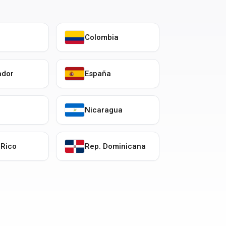
Colombia
ador
España
o
Nicaragua
 Rico
Rep. Dominicana