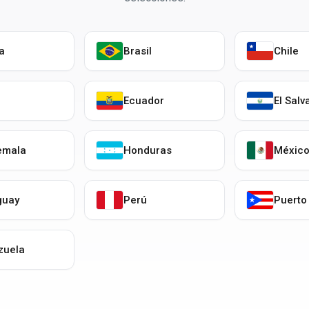
ia
Brasil
Chile
Ecuador
El Salv
emala
Honduras
Méxic
guay
Perú
Puerto
zuela