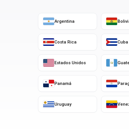
Argentina
Boliv
Costa Rica
Cuba
Estados Unidos
Guat
Panamá
Para
Uruguay
Vene